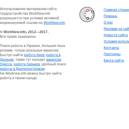
Использование материалов сайта
Главная стран
трудоустройства WorkNew.info
Помощь
разрешается при условии активной
О нас
индексируемой ссылки на
WorkNew.info
Реклама на са
© WorkNew.info, 2012—2017.
Новости сайта
Все права защищены.
Условия испол
Поиск работы в Украине, большая база
Контакты
резюме, только реальные вакансии.
Партнеры
Быстро найти
работа Киев
,
работа в
Донецке
, также тут находят
вакансии
Карта сайта
Одесса
,
работа Харьков
, удобный поиск
работы в Днепропетровске
На Worknew.info можна быстро найти
работу в твоем городе.