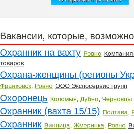
Вакансии, которые, возможно
Охранник на вахту
Ровно
Компания
товаров
Охрана-женщины (регионы Ук
,
Франковск
Ровно
ООО Экспосервис групп
Охоронець
,
,
Коломыя
Дубно
Черновцы
Охранник (вахта 15/15)
,
Полтава
Охранник
,
,
Винница
Жмеринка
Ровно
В