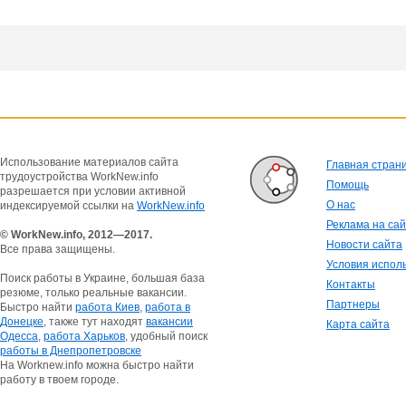
Использование материалов сайта
Главная стран
трудоустройства WorkNew.info
Помощь
разрешается при условии активной
О нас
индексируемой ссылки на
WorkNew.info
Реклама на са
© WorkNew.info, 2012—2017.
Новости сайта
Все права защищены.
Условия испол
Поиск работы в Украине, большая база
Контакты
резюме, только реальные вакансии.
Партнеры
Быстро найти
работа Киев
,
работа в
Донецке
, также тут находят
вакансии
Карта сайта
Одесса
,
работа Харьков
, удобный поиск
работы в Днепропетровске
На Worknew.info можна быстро найти
работу в твоем городе.