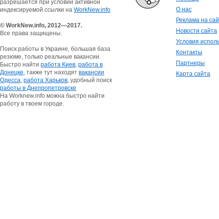
разрешается при условии активной
О нас
индексируемой ссылки на
WorkNew.info
Реклама на са
© WorkNew.info, 2012—2017.
Новости сайта
Все права защищены.
Условия испол
Поиск работы в Украине, большая база
Контакты
резюме, только реальные вакансии.
Партнеры
Быстро найти
работа Киев
,
работа в
Донецке
, также тут находят
вакансии
Карта сайта
Одесса
,
работа Харьков
, удобный поиск
работы в Днепропетровске
На Worknew.info можна быстро найти
работу в твоем городе.