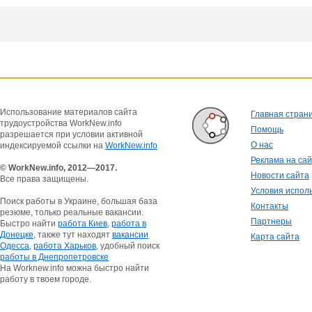
Использование материалов сайта
Главная стран
трудоустройства WorkNew.info
Помощь
разрешается при условии активной
О нас
индексируемой ссылки на
WorkNew.info
Реклама на са
© WorkNew.info, 2012—2017.
Новости сайта
Все права защищены.
Условия испол
Поиск работы в Украине, большая база
Контакты
резюме, только реальные вакансии.
Партнеры
Быстро найти
работа Киев
,
работа в
Донецке
, также тут находят
вакансии
Карта сайта
Одесса
,
работа Харьков
, удобный поиск
работы в Днепропетровске
На Worknew.info можна быстро найти
работу в твоем городе.