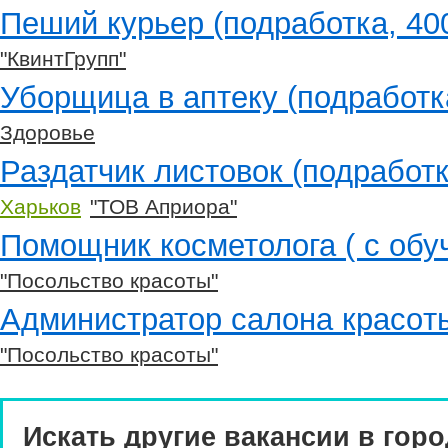
Пеший курьер (подработка, 400
"КвинтГрупп"
Уборщица в аптеку (подработк
Здоровье
Раздатчик листовок (подработк
Харьков
"ТОВ Априора"
Помощник косметолога ( с обу
"Посольство красоты"
Администратор салона красoт
"Посольство красоты"
Искать другие вакансии в горо