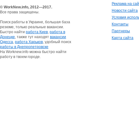
Реклама на са
© WorkNew.info, 2012—2017.
Новости сайта
Все права защищены.
Условия испол
Поиск работы в Украине, большая база
Контакты
резюме, только реальные вакансии.
Партнеры
Быстро найти
работа Киев
,
работа в
Донецке
, также тут находят
вакансии
Карта сайта
Одесса
,
работа Харьков
, удобный поиск
работы в Днепропетровске
На Worknew.info можна быстро найти
работу в твоем городе.