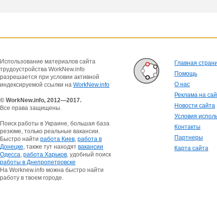
Использование материалов сайта
Главная стран
трудоустройства WorkNew.info
Помощь
разрешается при условии активной
О нас
индексируемой ссылки на
WorkNew.info
Реклама на са
© WorkNew.info, 2012—2017.
Новости сайта
Все права защищены.
Условия испол
Поиск работы в Украине, большая база
Контакты
резюме, только реальные вакансии.
Партнеры
Быстро найти
работа Киев
,
работа в
Донецке
, также тут находят
вакансии
Карта сайта
Одесса
,
работа Харьков
, удобный поиск
работы в Днепропетровске
На Worknew.info можна быстро найти
работу в твоем городе.