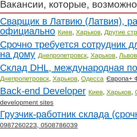
Вакансии, которые, возможно
Сварщик в Латвию (Латвия), ра
официально
,
,
Киев
Харьков
Другие ст
Срочно требуется сотрудник д
на дому
,
,
Днепропетровск
Харьков
Львов
Склад DHL, международная поч
,
,
Днепропетровск
Харьков
Одесса
Європа+ 
Back-end Developer
,
,
Киев
Харьков
development sites
Грузчик-работник склада (сроч
098726022З, 05087860З9