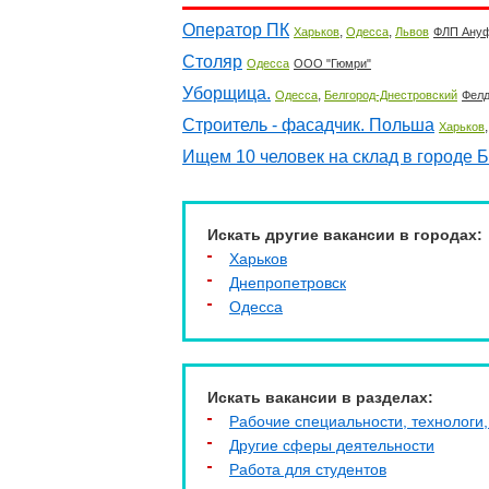
Оператор ПК
,
,
Харьков
Одесса
Львов
ФЛП Ану
Столяр
Одесса
ООО "Гюмри"
Уборщица.
,
Одесса
Белгород-Днестровский
Фел
Строитель - фасадчик. Польша
Харьков
Ищем 10 человек на склад в городе 
Искать другие вакансии в городах:
Харьков
Днепропетровск
Одесса
Искать вакансии в разделах:
Рабочие специальности, технологи,
Другие сферы деятельности
Работа для студентов