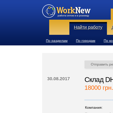
Найти работу
По разделам
По городам
По к
Отправить р
Склад DH
30.08.2017
18000 грн
Компания: