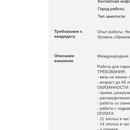
Контактная инф
Город работы:
Тип занятости:
Требования к
Опыт работы: Не
кандидату
Уровень образов
Описание
Международная 
вакансии
Работа для парн
ТРЕБОВАНИЯ:
- виза не менее 
- возраст до 45 л
ОБЯЗАННОСТИ:
- прием, разгруз
- распределение
- работа со скан
- работа с гидр
ОПЛАТА:
- 11 злотых в час
- 14 злотых в час
- + премия.