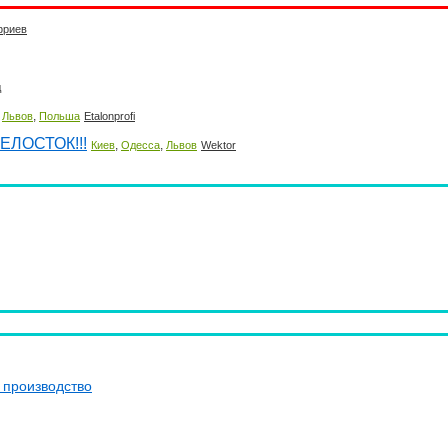
фриев
д
,
,
Львов
Польша
Etalonprofi
БЕЛОСТОК!!!
,
,
Киев
Одесса
Львов
Wektor
 производство