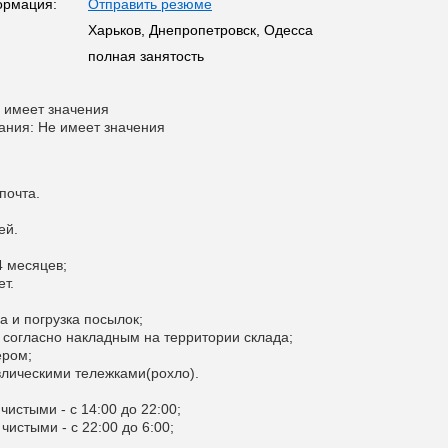
ормация:
Отправить резюме
Харьков, Днепропетровск, Одесса
полная занятость
 имеет значения
ания: Не имеет значения
почта.
ей.
4 месяцев;
ет.
ка и погрузка посылок;
 согласно накладным на территории склада;
ером;
авлическими тележками(рохло).
 чистыми - с 14:00 до 22:00;
 чистыми - с 22:00 до 6:00;