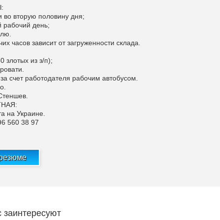
:
и во вторую половину дня;
й рабочий день;
елю.
их часов зависит от загруженности склада.
0 злотых из з/п);
ровати.
 за счет работодателя рабочим автобусом.
о.
 Стеншев.
ТНАЯ:
та на Украине.
96 560 38 97
 резюме
с заинтересуют