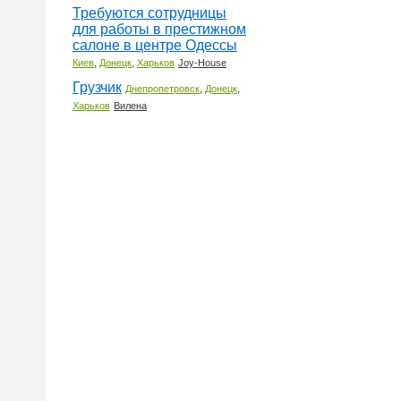
Требуются сотрудницы
для работы в престижном
салоне в центре Одессы
,
,
Киев
Донецк
Харьков
Joy-House
Грузчик
,
,
Днепропетровск
Донецк
Харьков
Вилена