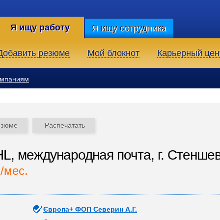
Я ищу работу
Я ищу сотрудника
Добавить резюме
Мой блокнот
Карьерный цен
омпаниям
езюме
Распечатать
L, международная почта, г. Стеншев
./мес.
Європа+ ФОП Северин А.Г.