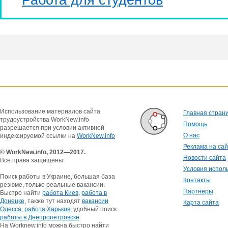
Использование материалов сайта
Главная стран
трудоустройства WorkNew.info
Помощь
разрешается при условии активной
О нас
индексируемой ссылки на
WorkNew.info
Реклама на са
© WorkNew.info, 2012—2017.
Новости сайта
Все права защищены.
Условия испол
Поиск работы в Украине, большая база
Контакты
резюме, только реальные вакансии.
Партнеры
Быстро найти
работа Киев
,
работа в
Донецке
, также тут находят
вакансии
Карта сайта
Одесса
,
работа Харьков
, удобный поиск
работы в Днепропетровске
На Worknew.info можна быстро найти