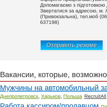
Допомагаємо з підготовкою 
Звертатися за адресою, м. Л
(Привокзальна), тел.моб (06
637198)
Отправить резюме
Вакансии, которые, возможно
Мужчины на автомобильный з
,
,
Днепропетровск
Харьков
Польша
RecruitAll
Работа кассиром/продавцом
П