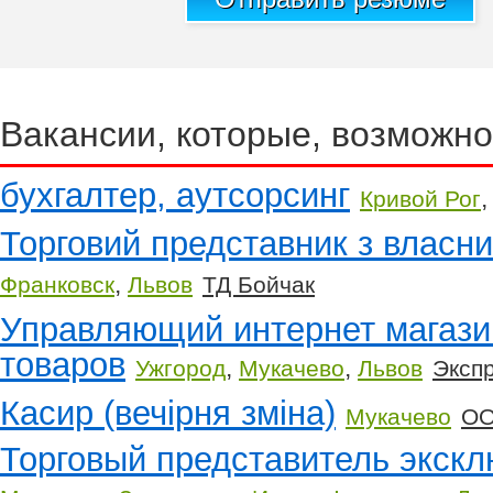
Вакансии, которые, возможно
бухгалтер, аутсорсинг
Кривой Рог
Торговий представник з власн
,
Франковск
Львов
ТД Бойчак
Управляющий интернет магази
товаров
,
,
Ужгород
Мукачево
Львов
Эксп
Касир (вечірня зміна)
Мукачево
ОО
Торговый представитель экск