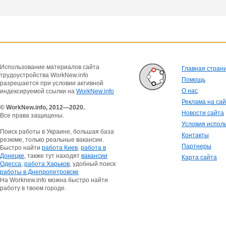
Использование материалов сайта
Главная стран
трудоустройства WorkNew.info
Помощь
разрешается при условии активной
О нас
индексируемой ссылки на
WorkNew.info
Реклама на са
© WorkNew.info, 2012—2020.
Новости сайта
Все права защищены.
Условия испол
Поиск работы в Украине, большая база
Контакты
резюме, только реальные вакансии.
Партнеры
Быстро найти
работа Киев
,
работа в
Донецке
, также тут находят
вакансии
Карта сайта
Одесса
,
работа Харьков
, удобный поиск
работы в Днепропетровске
На Worknew.info можна быстро найти
работу в твоем городе.