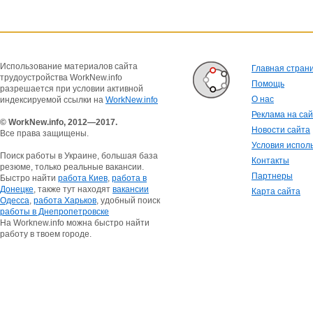
Использование материалов сайта
Главная стран
трудоустройства WorkNew.info
Помощь
разрешается при условии активной
О нас
индексируемой ссылки на
WorkNew.info
Реклама на са
© WorkNew.info, 2012—2017.
Новости сайта
Все права защищены.
Условия испол
Поиск работы в Украине, большая база
Контакты
резюме, только реальные вакансии.
Партнеры
Быстро найти
работа Киев
,
работа в
Донецке
, также тут находят
вакансии
Карта сайта
Одесса
,
работа Харьков
, удобный поиск
работы в Днепропетровске
На Worknew.info можна быстро найти
работу в твоем городе.