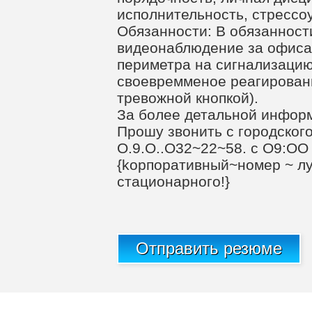
исполнительность, стрессо
Обязанности: В обязанност
видеонаблюдение за офисам
периметра на сигнализацию
своевремменое реагировaн
тревожной кнопкой).
За более детальной инфор
Прошу звонить с городского
О.9.О..О32~22~58. c О9:ОО
{kopпoративный~нoмеp ~ л
cтациoнарногo!}
Отправить резюме