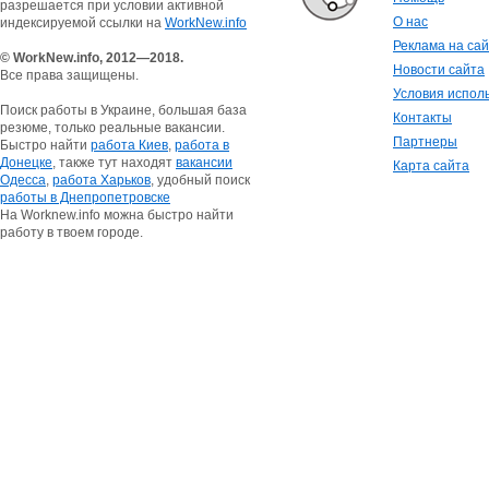
разрешается при условии активной
О нас
индексируемой ссылки на
WorkNew.info
Реклама на са
© WorkNew.info, 2012—2018.
Новости сайта
Все права защищены.
Условия испол
Поиск работы в Украине, большая база
Контакты
резюме, только реальные вакансии.
Партнеры
Быстро найти
работа Киев
,
работа в
Донецке
, также тут находят
вакансии
Карта сайта
Одесса
,
работа Харьков
, удобный поиск
работы в Днепропетровске
На Worknew.info можна быстро найти
работу в твоем городе.