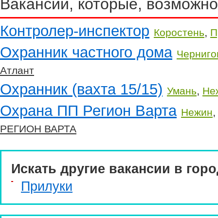
Вакансии, которые, возможно
Контролер-инспектор
,
Коростень
П
Охранник частного дома
Черниго
Атлант
Охранник (вахта 15/15)
,
Умань
Не
Охрана ПП Регион Варта
Нежин
РЕГИОН ВАРТА
Искать другие вакансии в горо
Прилуки