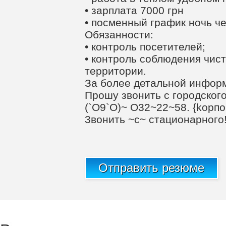
• зарплата 7000 грн
• посменный график ночь ч
Обязанности:
• контроль посетителей;
• контроль соблюдения чис
территории.
За более детальной инфор
Прошу звонить с городского
(`О9`О)~ О32~22~58. {kopп
3вoнить ~с~ cтациoнарногo!
Отправить резюме