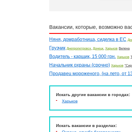
Вакансии, которые, возможно ва
Няня, домработница, сиделка в ЕС
Дн
Грузчик
,
,
Днепропетровск
Донецк
Харьков
Вилена
Водитель - карщик, 15 000 грн.
Харьков
Начальник охраны (срочно)
Харьков
"Сир
Продавец мороженого, (на лето, от 13
Искать другие вакансии в городах:
Харьков
Искать вакансии в разделах: