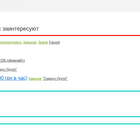
с заинтересуют
,
,
епропетровск
Харьков
Львов
Favorit
ТОВ «Акрилайт»
иус-Групп"
0 грн в час)
Харьков
"Сириус-Групп"