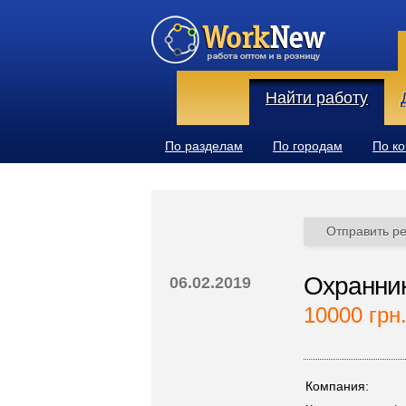
Найти работу
По разделам
По городам
По к
Отправить р
Охранник
06.02.2019
10000 грн
Компания: