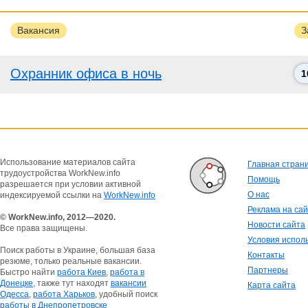
Вакансия
З
Охранник офиса в ночь
1
Использование материалов сайта
Главная стран
трудоустройства WorkNew.info
Помощь
разрешается при условии активной
О нас
индексируемой ссылки на
WorkNew.info
Реклама на са
© WorkNew.info, 2012—2020.
Новости сайта
Все права защищены.
Условия испол
Поиск работы в Украине, большая база
Контакты
резюме, только реальные вакансии.
Партнеры
Быстро найти
работа Киев
,
работа в
Донецке
, также тут находят
вакансии
Карта сайта
Одесса
,
работа Харьков
, удобный поиск
работы в Днепропетровске