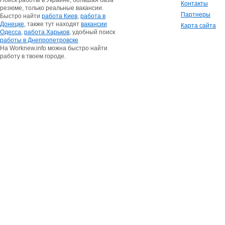
Поиск работы в Украине, большая база
Контакты
резюме, только реальные вакансии.
Партнеры
Быстро найти
работа Киев
,
работа в
Донецке
, также тут находят
вакансии
Карта сайта
Одесса
,
работа Харьков
, удобный поиск
работы в Днепропетровске
На Worknew.info можна быстро найти
работу в твоем городе.