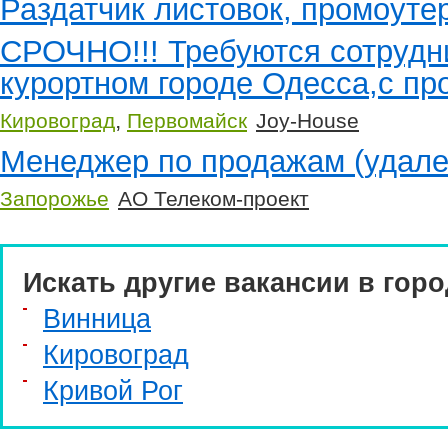
Раздатчик листовок, промоуте
СРОЧНО!!! Требуются сотрудн
курортном городе Одесса,с п
,
Кировоград
Первомайск
Joy-House
Менеджер по продажам (удале
Запорожье
АО Телеком-проект
Искать другие вакансии в горо
Винница
Кировоград
Кривой Рог