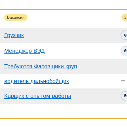
Вакансия
З
Грузчик
6
Менеджер ВЭД
6
Требуются Фасовщики круп
—
водитель дальнобойщик
—
Карщик с опытом работы
5