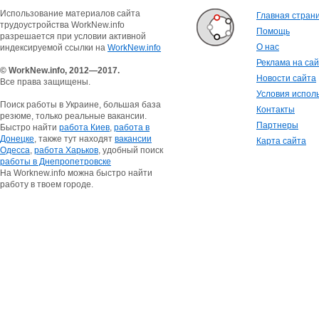
Использование материалов сайта
Главная стран
трудоустройства WorkNew.info
Помощь
разрешается при условии активной
О нас
индексируемой ссылки на
WorkNew.info
Реклама на са
© WorkNew.info, 2012—2017.
Новости сайта
Все права защищены.
Условия испол
Поиск работы в Украине, большая база
Контакты
резюме, только реальные вакансии.
Партнеры
Быстро найти
работа Киев
,
работа в
Донецке
, также тут находят
вакансии
Карта сайта
Одесса
,
работа Харьков
, удобный поиск
работы в Днепропетровске
На Worknew.info можна быстро найти
работу в твоем городе.