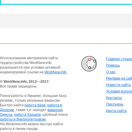
Использование материалов сайта
Главная стран
трудоустройства WorkNew.info
Помощь
разрешается при условии активной
О нас
индексируемой ссылки на
WorkNew.info
Реклама на са
© WorkNew.info, 2012—2017.
Новости сайта
Все права защищены.
Условия испол
Поиск работы в Украине, большая база
Контакты
резюме, только реальные вакансии.
Партнеры
Быстро найти
работа Киев
,
работа в
Донецке
, также тут находят
вакансии
Карта сайта
Одесса
,
работа Харьков
, удобный поиск
работы в Днепропетровске
На Worknew.info можна быстро найти
работу в твоем городе.