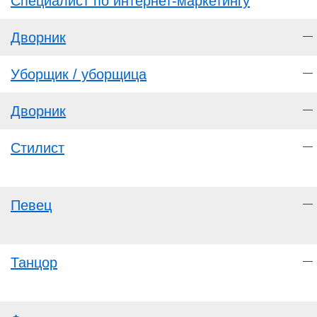
Специалист по интернет-маркетингу
Дворник
—
Уборщик / уборщица
—
Дворник
—
Стилист
—
Певец
—
Танцор
—