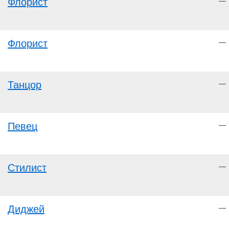
Флорист
—
Флорист
—
Танцор
—
Певец
—
Стилист
—
Диджей
—