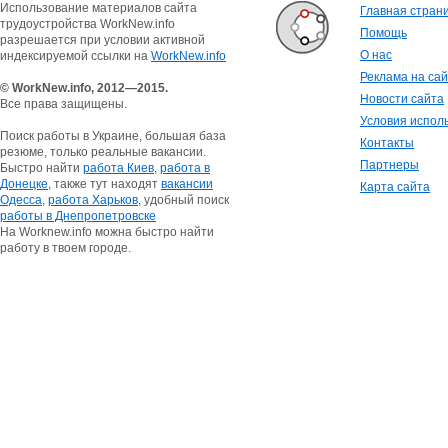
Использование материалов сайта
Главная стран
трудоустройства WorkNew.info
Помощь
разрешается при условии активной
О нас
индексируемой ссылки на
WorkNew.info
Реклама на са
© WorkNew.info, 2012—2015.
Новости сайта
Все права защищены.
Условия испол
Поиск работы в Украине, большая база
Контакты
резюме, только реальные вакансии.
Партнеры
Быстро найти
работа Киев
,
работа в
Донецке
, также тут находят
вакансии
Карта сайта
Одесса
,
работа Харьков
, удобный поиск
работы в Днепропетровске
На Worknew.info можна быстро найти
работу в твоем городе.