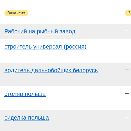
Вакансия
З
Рабочий на рыбный завод
—
строитель универсал (россия)
—
водитель дальнобойщик белорусь
—
столяр польша
—
сиделка польша
—