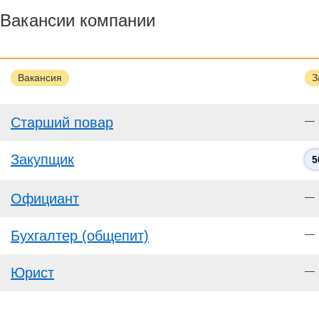
Вакансии компании
Вакансия
З
Старший повар
—
Закупщик
5
Официант
—
Бухгалтер (общепит)
—
Юрист
—