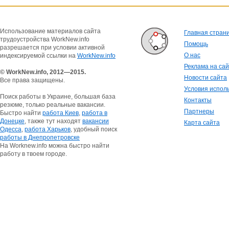
Использование материалов сайта
Главная стран
трудоустройства WorkNew.info
Помощь
разрешается при условии активной
О нас
индексируемой ссылки на
WorkNew.info
Реклама на са
© WorkNew.info, 2012—2015.
Новости сайта
Все права защищены.
Условия испол
Поиск работы в Украине, большая база
Контакты
резюме, только реальные вакансии.
Партнеры
Быстро найти
работа Киев
,
работа в
Донецке
, также тут находят
вакансии
Карта сайта
Одесса
,
работа Харьков
, удобный поиск
работы в Днепропетровске
На Worknew.info можна быстро найти
работу в твоем городе.