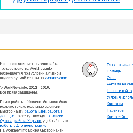
Использование материалов сайта
Главная стран
трудоустройства WorkNew.info
Помощь
разрешается при условии активной
О нас
индексируемой ссылки на
WorkNew.info
Реклама на са
© WorkNew.info, 2012—2016.
Новости сайта
Все права защищены.
Условия испол
Поиск работы в Украине, большая база
Контакты
резюме, только реальные вакансии.
Партнеры
Быстро найти
работа Киев
,
работа в
Донецке
, также тут находят
вакансии
Карта сайта
Одесса
,
работа Харьков
, удобный поиск
работы в Днепропетровске
На Worknew.info можна быстро найти