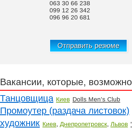
063 30 66 238
099 12 26 342
096 96 20 681
Отправить резюме
Вакансии, которые, возможно
Танцовщица
Киев
Dolls Men’s Club
Промоутер (раздача листовок)
художник
,
,
Киев
Днепропетровск
Львов