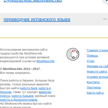
переводчик испанского языка
—
Использование материалов сайта
Главная стран
трудоустройства WorkNew.info
Помощь
разрешается при условии активной
О нас
индексируемой ссылки на
WorkNew.info
Реклама на са
© WorkNew.info, 2012—2017.
Новости сайта
Все права защищены.
Условия испол
Поиск работы в Украине, большая база
Контакты
резюме, только реальные вакансии.
Партнеры
Быстро найти
работа Киев
,
работа в
Донецке
, также тут находят
вакансии
Карта сайта
Одесса
,
работа Харьков
, удобный поиск
работы в Днепропетровске
На Worknew.info можна быстро найти
работу в твоем городе.