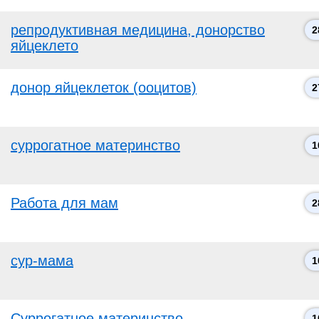
репродуктивная медицина, донорство
2
яйцеклето
донор яйцеклеток (ооцитов)
2
суррогатное материнство
1
Работа для мам
2
сур-мама
1
Суррогатное материнство
1