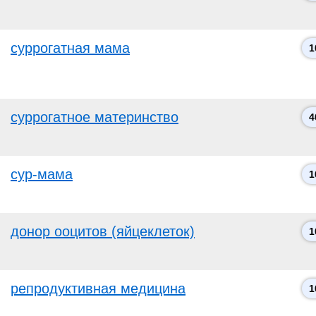
суррогатная мама
1
суррогатное материнство
4
сур-мама
1
донор ооцитов (яйцеклеток)
1
репродуктивная медицина
1