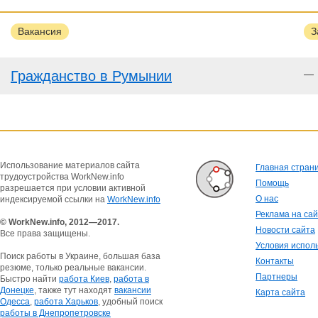
Вакансия
З
Гражданство в Румынии
—
Использование материалов сайта
Главная стран
трудоустройства WorkNew.info
Помощь
разрешается при условии активной
О нас
индексируемой ссылки на
WorkNew.info
Реклама на са
© WorkNew.info, 2012—2017.
Новости сайта
Все права защищены.
Условия испол
Поиск работы в Украине, большая база
Контакты
резюме, только реальные вакансии.
Партнеры
Быстро найти
работа Киев
,
работа в
Донецке
, также тут находят
вакансии
Карта сайта
Одесса
,
работа Харьков
, удобный поиск
работы в Днепропетровске