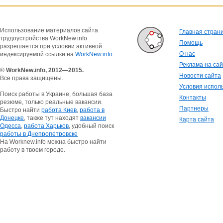
Использование материалов сайта
Главная стран
трудоустройства WorkNew.info
Помощь
разрешается при условии активной
О нас
индексируемой ссылки на
WorkNew.info
Реклама на са
© WorkNew.info, 2012—2015.
Новости сайта
Все права защищены.
Условия испол
Поиск работы в Украине, большая база
Контакты
резюме, только реальные вакансии.
Партнеры
Быстро найти
работа Киев
,
работа в
Донецке
, также тут находят
вакансии
Карта сайта
Одесса
,
работа Харьков
, удобный поиск
работы в Днепропетровске
На Worknew.info можна быстро найти
работу в твоем городе.