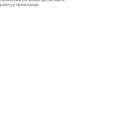
На Worknew.info можна быстро найти
работу в твоем городе.