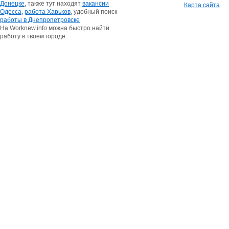
Донецке
, также тут находят
вакансии
Карта сайта
Одесса
,
работа Харьков
, удобный поиск
работы в Днепропетровске
На Worknew.info можна быстро найти
работу в твоем городе.