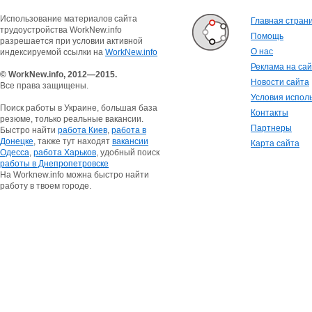
Использование материалов сайта
Главная стран
трудоустройства WorkNew.info
Помощь
разрешается при условии активной
О нас
индексируемой ссылки на
WorkNew.info
Реклама на са
© WorkNew.info, 2012—2015.
Новости сайта
Все права защищены.
Условия испол
Поиск работы в Украине, большая база
Контакты
резюме, только реальные вакансии.
Партнеры
Быстро найти
работа Киев
,
работа в
Донецке
, также тут находят
вакансии
Карта сайта
Одесса
,
работа Харьков
, удобный поиск
работы в Днепропетровске
На Worknew.info можна быстро найти
работу в твоем городе.