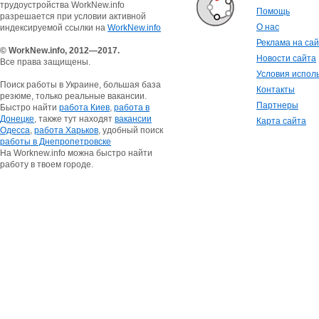
трудоустройства WorkNew.info
Помощь
разрешается при условии активной
О нас
индексируемой ссылки на
WorkNew.info
Реклама на са
© WorkNew.info, 2012—2017.
Новости сайта
Все права защищены.
Условия испол
Поиск работы в Украине, большая база
Контакты
резюме, только реальные вакансии.
Партнеры
Быстро найти
работа Киев
,
работа в
Донецке
, также тут находят
вакансии
Карта сайта
Одесса
,
работа Харьков
, удобный поиск
работы в Днепропетровске
На Worknew.info можна быстро найти
работу в твоем городе.