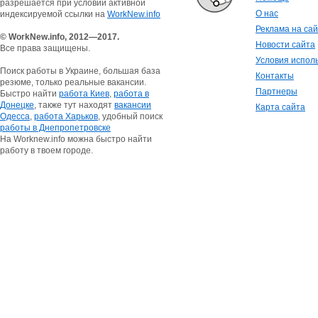
разрешается при условии активной
О нас
индексируемой ссылки на
WorkNew.info
Реклама на са
© WorkNew.info, 2012—2017.
Новости сайта
Все права защищены.
Условия испол
Поиск работы в Украине, большая база
Контакты
резюме, только реальные вакансии.
Партнеры
Быстро найти
работа Киев
,
работа в
Донецке
, также тут находят
вакансии
Карта сайта
Одесса
,
работа Харьков
, удобный поиск
работы в Днепропетровске
На Worknew.info можна быстро найти
работу в твоем городе.