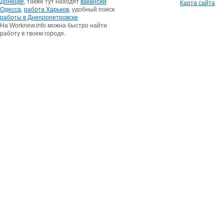
Донецке
, также тут находят
вакансии
Карта сайта
Одесса
,
работа Харьков
, удобный поиск
работы в Днепропетровске
На Worknew.info можна быстро найти
работу в твоем городе.