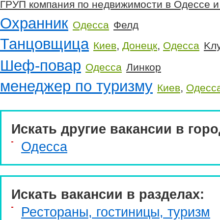
ГРУП компания по недвижимости в Одессе и 
Охранник
Одесса
Фелд
Танцовщица
,
,
Киев
Донецк
Одесса
Kл
Шеф-повар
Одесса
Линкор
менеджер по туризму
,
Киев
Одесс
Искать другие вакансии в горо
Одесса
Искать вакансии в разделах:
Рестораны, гостиницы, туризм