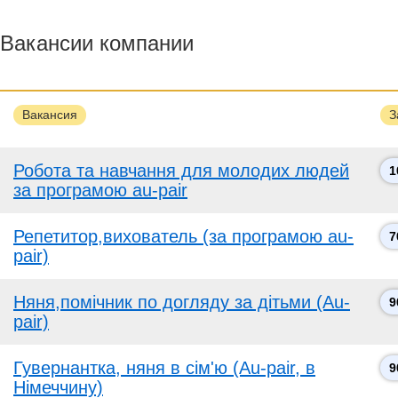
Вакансии компании
Вакансия
З
Робота та навчання для молодих людей
1
за програмою au-pair
Репетитор,вихователь (за програмою au-
7
pair)
Няня,помічник по догляду за дітьми (Au-
9
pair)
Гувернантка, няня в сім'ю (Au-pair, в
9
Німеччину)