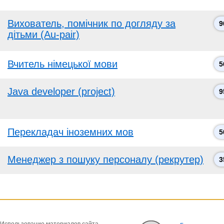
Вихователь, помічник по догляду за
9
дітьми (Au-pair)
Вчитель німецької мови
5
Java developer (project)
9
Перекладач іноземних мов
5
Менеджер з пошуку персоналу (рекрутер)
3