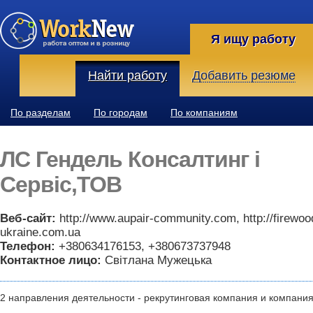
Я ищу работу
Найти работу
Добавить резюме
По разделам
По городам
По компаниям
ЛС Гендель Консалтинг і
Сервіс,ТОВ
Веб-сайт:
http://www.aupair-community.com, http://firewoo
ukraine.com.ua
Телефон:
+380634176153, +380673737948
Контактное лицо:
Світлана Мужецька
2 направления деятельности - рекрутинговая компания и компани