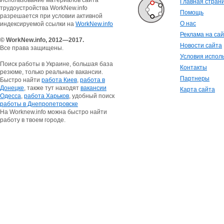
Использование материалов сайта
Главная стран
трудоустройства WorkNew.info
Помощь
разрешается при условии активной
О нас
индексируемой ссылки на
WorkNew.info
Реклама на са
© WorkNew.info, 2012—2017.
Новости сайта
Все права защищены.
Условия испол
Поиск работы в Украине, большая база
Контакты
резюме, только реальные вакансии.
Партнеры
Быстро найти
работа Киев
,
работа в
Донецке
, также тут находят
вакансии
Карта сайта
Одесса
,
работа Харьков
, удобный поиск
работы в Днепропетровске
На Worknew.info можна быстро найти
работу в твоем городе.