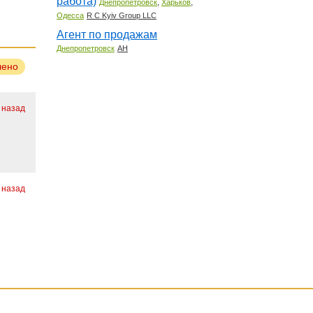
работа)
,
,
Днепропетровск
Харьков
Одесса
R C Kyiv Group LLC
Агент по продажам
Днепропетровск
АН
лено
 назад
 назад