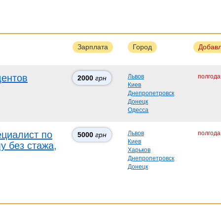
Зарплата
Город
Добав
дентов
Львов
полгода
2000
грн
Киев
Днепропетровск
Донецк
Одесса
циалист по
Львов
полгода
5000
грн
Киев
у без стажа,
Харьков
Днепропетровск
Донецк