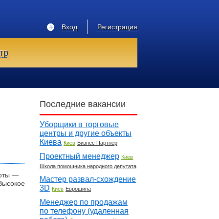
Вход
Регистрация
тр
Последние вакансии
Уборщики в торговые
центры и другие объекты
Киева
Киев
Бизнес Партнёр
Проектный менеджер
Киев
Школа помощника народного депутата
боты —
Мастер развал-схождение
Высокое
3D
Киев
Еврошина
Менеджер по продажам
по телефону (удаленная