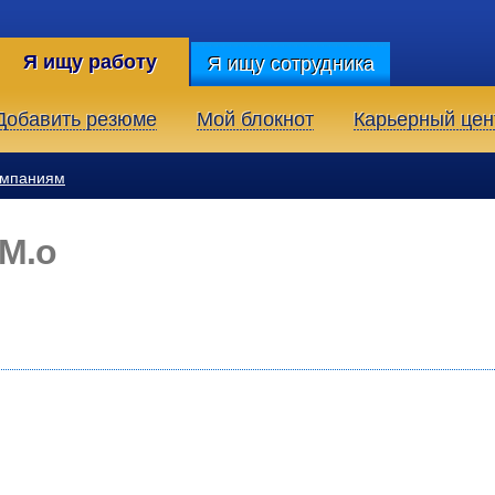
Я ищу работу
Я ищу сотрудника
Добавить резюме
Мой блокнот
Карьерный цен
омпаниям
М.о
)