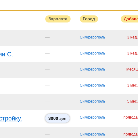
Зарплата
Город
Добав
—
Симферополь
3 нед
ии С.
—
Симферополь
3 нед
—
Симферополь
Месяц
—
Симферополь
3 мес
—
Симферополь
5 мес
стройку.
Симферополь
полгода
3000
грн
—
Симферополь
полгода