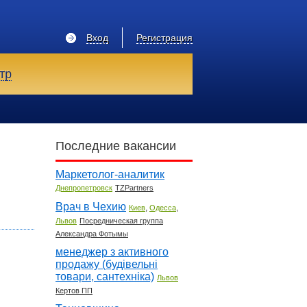
Вход
Регистрация
тр
Последние вакансии
Маркетолог-аналитик
Днепропетровск
TZPartners
Врач в Чехию
,
,
Киев
Одесса
Львов
Посредническая группа
Александра Фотымы
менеджер з активного
продажу (будівельні
товари, сантехніка)
Львов
Кертов ПП