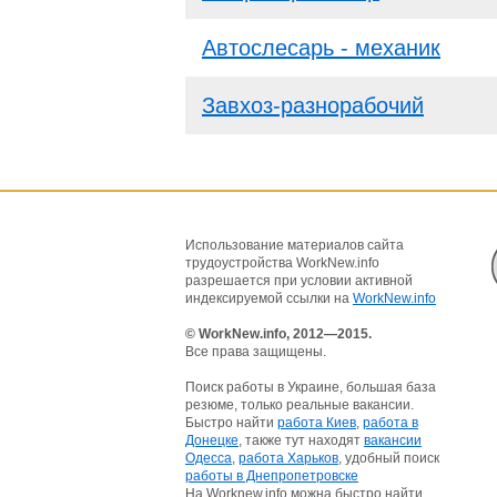
Автослесарь - механик
Завхоз-разнорабочий
Использование материалов сайта
трудоустройства WorkNew.info
разрешается при условии активной
индексируемой ссылки на
WorkNew.info
© WorkNew.info, 2012—2015.
Все права защищены.
Поиск работы в Украине, большая база
резюме, только реальные вакансии.
Быстро найти
работа Киев
,
работа в
Донецке
, также тут находят
вакансии
Одесса
,
работа Харьков
, удобный поиск
работы в Днепропетровске
На Worknew.info можна быстро найти