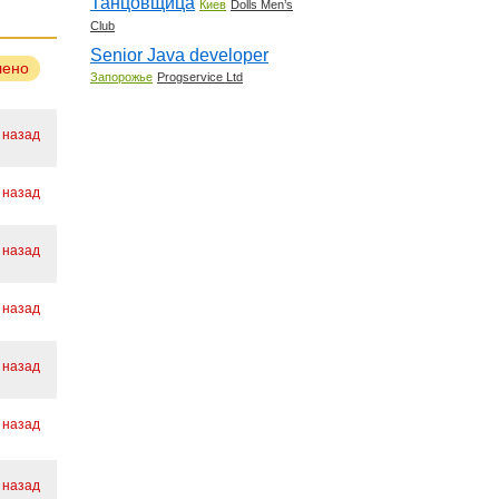
Танцовщица
Киев
Dolls Men’s
Club
Senior Java developer
лено
Запорожье
Progservice Ltd
. назад
. назад
 назад
. назад
. назад
 назад
 назад