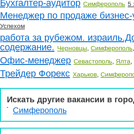
Бухгалтер-аудитор
Симферополь
5 
Менеджер по продаже бизнес-
Успехом
работа за рубежом. израиль.Д
содержание.
,
Черновцы
Симферополь
Офис-менеджер
,
,
Севастополь
Ялта
Трейдер Форекс
,
Харьков
Симфероп
Искать другие вакансии в горо
Симферополь