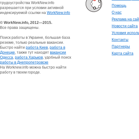
трудоустройства WorkNew.info
Помощь
разрешается при условии активной
О нас
индексируемой ссылки на
WorkNew.info
Реклама на са
© WorkNew.info, 2012—2015.
Новости сайта
Все права защищены.
Условия испол
Поиск работы в Украине, большая база
Контакты
резюме, только реальные вакансии.
Партнеры
Быстро найти
работа Киев
,
работа в
Донецке
, также тут находят
вакансии
Карта сайта
Одесса
,
работа Харьков
, удобный поиск
работы в Днепропетровске
На Worknew.info можна быстро найти
работу в твоем городе.