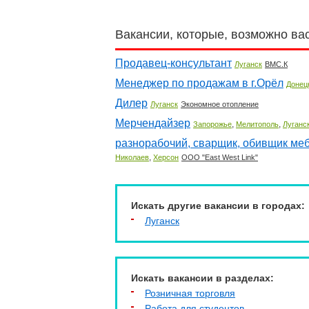
Вакансии, которые, возможно ва
Продавец-консультант
Луганск
ВМС.К
Менеджер по продажам в г.Орёл
Донец
Дилер
Луганск
Экономное отопление
Мерчендайзер
,
,
Запорожье
Мелитополь
Луганс
разнорабочий, сварщик, обивщик меб
,
Николаев
Херсон
OOO "East West Link"
Искать другие вакансии в городах:
Луганск
Искать вакансии в разделах:
Розничная торговля
Работа для студентов