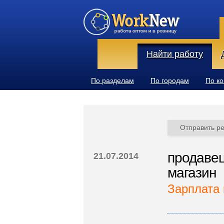
Найти работу
По разделам
По городам
По к
Отправить р
продавец
21.07.2014
магазин
Зарплата 