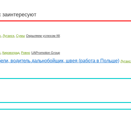
с заинтересуют
,
,
к
Луганск
Сумы
Окрыляем успехом КК
,
,
к
Кировоград
Ровно
UAPromotion Group
ели, водитель дальнобойщик, швея (работа в Польше)
Луганс