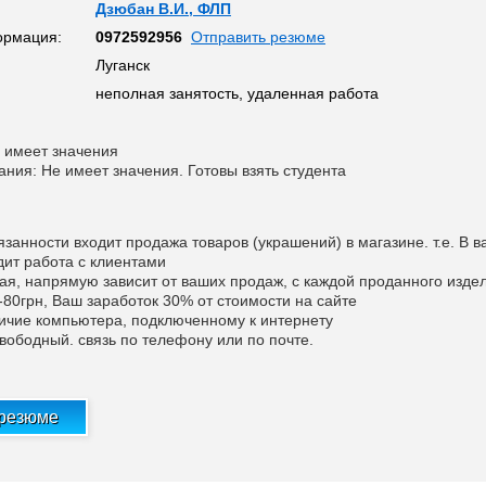
Дзюбан В.И., ФЛП
ормация:
0972592956
Отправить резюме
Луганск
неполная занятость, удаленная работа
 имеет значения
ания: Не имеет значения. Готовы взять студента
язанности входит продажа товаров (украшений) в магазине. т.е. В 
дит работа с клиентами
ая, напрямую зависит от ваших продаж, с каждой проданного изде
-80грн, Ваш заработок 30% от стоимости на сайте
ичие компьютера, подключенному к интернету
вободный. связь по телефону или по почте.
 резюме