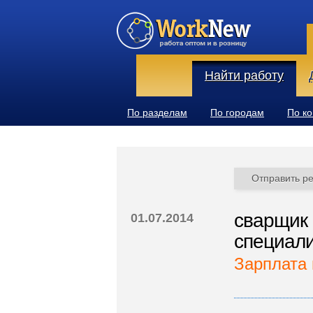
Найти работу
По разделам
По городам
По к
Отправить р
сварщик 
01.07.2014
специал
Зарплата 