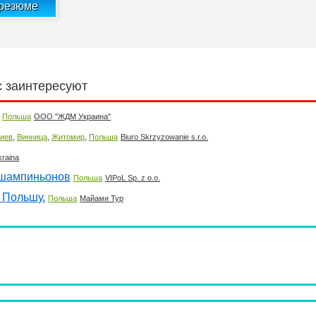
 резюме
с заинтересуют
Польша
ООО "ЖДМ Украина"
,
,
,
иев
Винница
Житомир
Польша
Biuro Skrzyzowanie s.r.o.
raina
 шампиньонов
Польша
VIPoL Sp. z o.o.
 Польшу.
Польша
Майами Тур