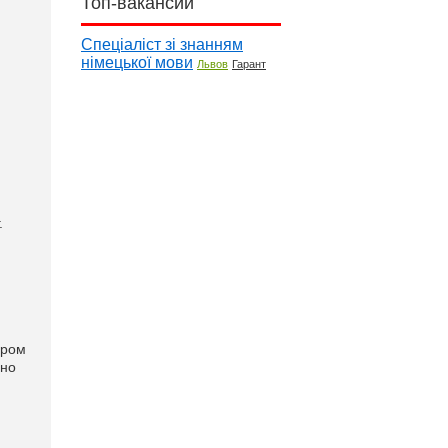
Топ-вакансии
Спеціаліст зі знанням
німецької мови
Львов
Гарант
.
ером
сно