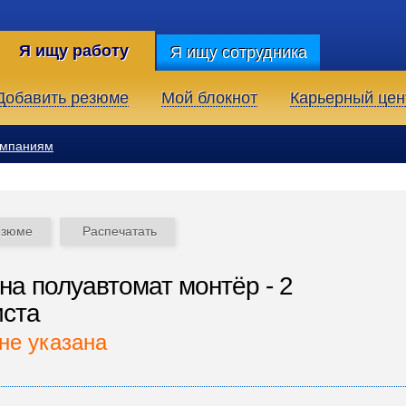
Я ищу работу
Я ищу сотрудника
Добавить резюме
Мой блокнот
Карьерный цен
омпаниям
езюме
Распечатать
на полуавтомат монтёр - 2
иста
не указана