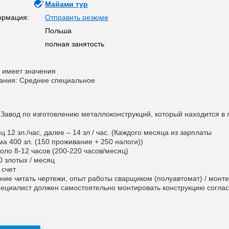
Майами тур
ормация:
Отправить резюме
Польша
полная занятость
 имеет значения
ания: Среднее специальное
Завод по изготовлению металлоконструкций, который находится в г
ц 12 зл./час, далее – 14 зл / час. (Каждого месяца из зарплаты
а 400 зл. (150 проживание + 250 налоги))
оло 8-12 часов (200-220 часов/месяц)
0 злотых / месяц
 счет
ние читать чертежи, опыт работы сварщиком (полуавтомат) / монт
пециалист должен самостоятельно монтировать конструкцию согла