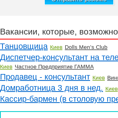
Вакансии, которые, возможно
Танцовщица
Киев
Dolls Men’s Club
Диспетчер-консультант на тел
Киев
Частное Предприятие ГАММА
Продавец - консультант
Киев
Вин
Домработница 3 дня в нед.
Киев
Кассир-бармен (в столовую пр