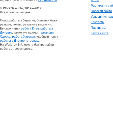
О нас
индексируемой ссылки на
WorkNew.info
Реклама на са
© WorkNew.info, 2012—2017.
Новости сайта
Все права защищены.
Условия испол
Поиск работы в Украине, большая база
Контакты
резюме, только реальные вакансии.
Партнеры
Быстро найти
работа Киев
,
работа в
Донецке
, также тут находят
вакансии
Карта сайта
Одесса
,
работа Харьков
, удобный поиск
работы в Днепропетровске
На Worknew.info можна быстро найти
работу в твоем городе.