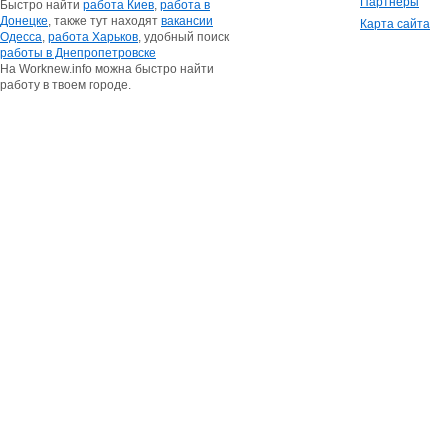
Партнеры
Быстро найти
работа Киев
,
работа в
Донецке
, также тут находят
вакансии
Карта сайта
Одесса
,
работа Харьков
, удобный поиск
работы в Днепропетровске
На Worknew.info можна быстро найти
работу в твоем городе.