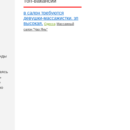
Топ-вакансии
в салон требуются
девушки-массажистки. зп
высокая.
Одесса
Массажный
салон "Чао Янь"
анды
аясь
ь
о
но