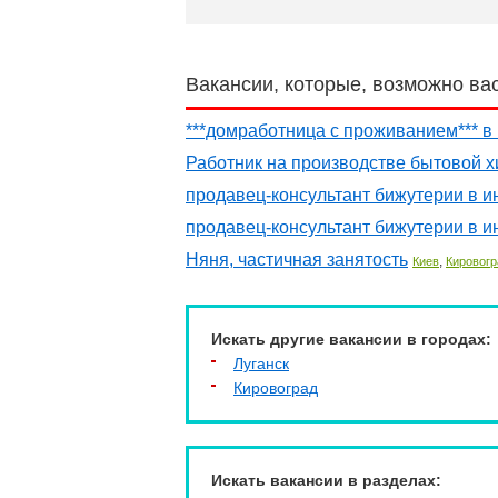
Вакансии, которые, возможно ва
***домработница с проживанием*** в
Работник на производстве бытовой х
продавец-консультант бижутерии в и
продавец-консультант бижутерии в и
Няня, частичная занятость
,
Киев
Кировогр
Искать другие вакансии в городах:
Луганск
Кировоград
Искать вакансии в разделах: