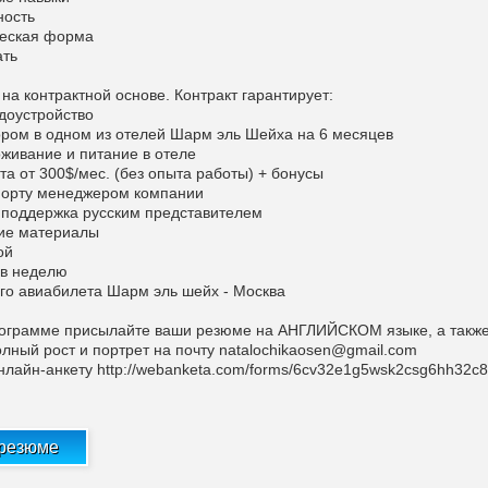
ность
ческая форма
ать
на контрактной основе. Контракт гарантирует:
удоустройство
ором в одном из отелей Шарм эль Шейха на 6 месяцев
оживание и питание в отеле
та от 300$/мес. (без опыта работы) + бонусы
опорту менеджером компании
я поддержка русским представителем
чие материалы
ой
 в неделю
ого авиабилета Шарм эль шейх - Москва
рограмме присылайте ваши резюме на АНГЛИЙСКОМ языке, а также
олный рост и портрет на почту
natalochikaosen@gmail.com
нлайн-анкету http://webanketa.com/forms/6cv32e1g5wsk2csg6hh32c8
 резюме