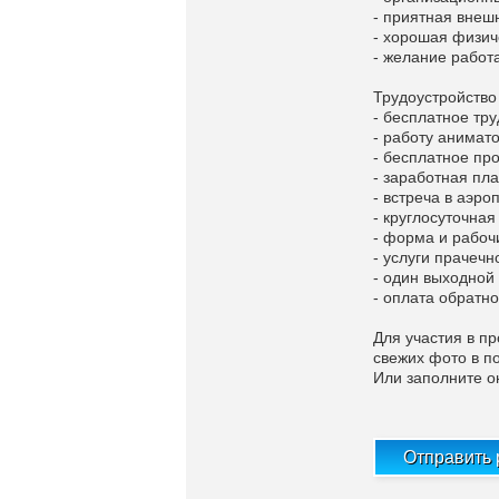
- приятная внеш
- хорошая физи
- желание работ
Трудоустройство 
- бесплатное тр
- работу анимат
- бесплатное пр
- заработная пла
- встреча в аэр
- круглосуточна
- форма и рабо
- услуги прачечн
- один выходной
- оплата обратн
Для участия в п
свежих фото в п
Или заполните о
Отправить