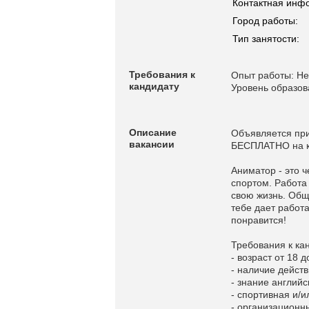
Контактная инф
Город работы:
Тип занятости:
Требования к
Опыт работы: Не
кандидату
Уровень образов
Описание
Объявляется при
вакансии
БЕСПЛАТНО на ко
Аниматор - это 
спортом. Работа
свою жизнь. Обще
тебе дает работ
понравится!
Требования к ка
- возраст от 18 д
- наличие дейст
- знание английс
- спортивная и/
- организационн