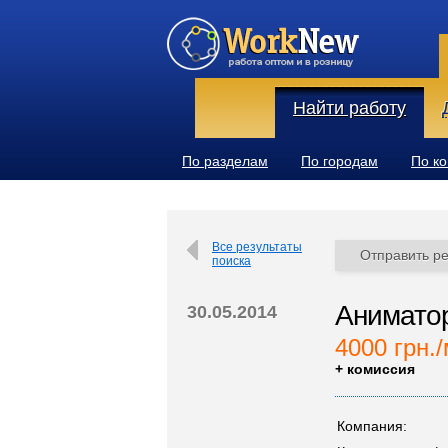
Найти работу
По разделам
По городам
По к
Все результаты
Отправить р
поиска
Аниматор
30.05.2014
4000 грн./
+ комиссия
Компания: