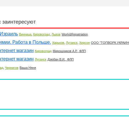
с заинтересуют
 Израиль
,
,
Винница
Кировоград
Львов
Work&Repatriation
имии. Работа в Польше.
,
,
Харьков
Луганск
Херсон
ООО "ТОПВОРК УКРАИН
нтернет магазин
Кировоград
Мирошников А.Р., ФЛП
нтернет магазин
Луганск
Дзюбан В.И., ФЛП
,
ад
Чернигов
Ваша Няня