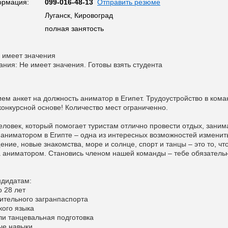
ормация:
099-016-48-13
Отправить резюме
Луганск, Кировоград
полная занятость
 имеет значения
ания: Не имеет значения. Готовы взять студента
ем анкет на должность аниматор в Египет. Трудоустройство в ком
нкурсной основе! Количество мест ограниченно.
человек, который помогает туристам отлично провести отдых, заним
 аниматором в Египте – одна из интересных возможностей изменит
ние, новые знакомства, море и солнце, спорт и танцы – это то, чт
а аниматором. Становись членом нашей команды – тебе обязатель
ндидатам:
о 28 лет
вительного загранпаспорта
кого языка
или танцевальная подготовка
ые навыки