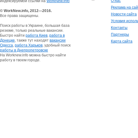
О нас
индексируемой ссылки на
WorkNew.info
Реклама на са
© WorkNew.info, 2012—2016.
Новости сайта
Все права защищены.
Условия испол
Поиск работы в Украине, большая база
Контакты
резюме, только реальные вакансии.
Партнеры
Быстро найти
работа Киев
,
работа в
Донецке
, также тут находят
вакансии
Карта сайта
Одесса
,
работа Харьков
, удобный поиск
работы в Днепропетровске
На Worknew.info можна быстро найти
работу в твоем городе.