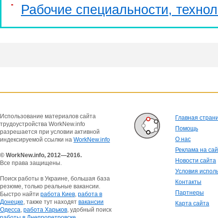
Рабочие специальности, технол
Использование материалов сайта
Главная стран
трудоустройства WorkNew.info
Помощь
разрешается при условии активной
О нас
индексируемой ссылки на
WorkNew.info
Реклама на са
© WorkNew.info, 2012—2016.
Новости сайта
Все права защищены.
Условия испол
Поиск работы в Украине, большая база
Контакты
резюме, только реальные вакансии.
Партнеры
Быстро найти
работа Киев
,
работа в
Донецке
, также тут находят
вакансии
Карта сайта
Одесса
,
работа Харьков
, удобный поиск
работы в Днепропетровске