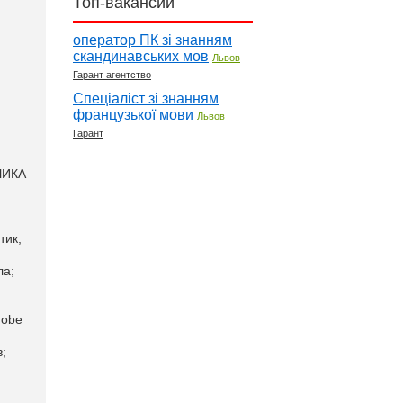
Топ-вакансии
оператор ПК зі знанням
скандинавських мов
Львов
Гарант агентство
Спеціаліст зі знанням
французької мови
Львов
Гарант
ЧИКА
тик;
ла;
dobe
;