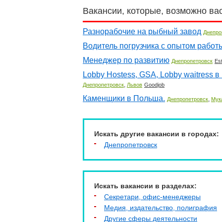
Вакансии, которые, возможно ва
Разнорабочие на рыбный завод
Днепро
Водитель погрузчика с опытом работ
Менеджер по развитию
Днепропетровск
Est
Lobby Hostess, GSA, Lobby waitress в 
,
Днепропетровск
Львов
Goodjob
Каменщики в Польша.
,
Днепропетровск
Мук
Искать другие вакансии в городах:
Днепропетровск
Искать вакансии в разделах:
Секретари, офис-менеджеры
Медия, издательство, полиграфия
Другие сферы деятельности