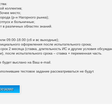
тва:
ой коллектив;
бочее место;
города (р-н Нагорного рынка);
отпуск и больничные;
т в различных областях знаний.
 или 09.00-18.00 (сб и вс выходные);
фициального оформления после испытательного срока;
 срок 2 месяца (ставка, длительность ИС и другие условия обсужда
), после испытательного срока – ставка + переменная часть.
е будет выслано на Ваш e-mail.
ыполнившие тестовое задание рассматриваться не будут.
 резюме