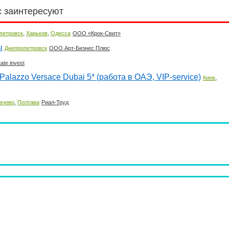
с заинтересуют
,
,
петровск
Харьков
Одесса
ООО «Крок-Свит»
ы
Днепропетровск
ООО Арт-Бизнес Плюс
ate invest
Palazzo Versace Dubai 5* (работа в ОАЭ, VIP-service)
,
Киев
,
ачево
Полтава
Риал-Труд