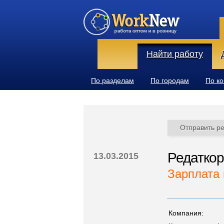
Найти работу
По разделам
По городам
По к
Отправить р
Редаткор
13.03.2015
Зарплата 
Компания: