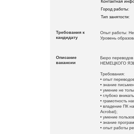
Контактная инф
Город работы:
Тип занятости:
Требования к
Опыт работы: Не
кандидату
Уровень образо
Описание
Бюро переводо
вакансии
НЕМЕЦКОГО ЯЗЫК
Требования:
• опыт переводов
• знание письмен
• умение не толь
• глубоко вникат
• грамотность на
• владение ПК на
Acrobat);
• умение пользо
• знание програ
• опыт работы р