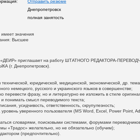
ормация:
Отправить резюме
Днепропетровск
полная занятость
 имеет значения
вания: Высшее
в «ДЕИР» приглашает на работу ШТАТНОГО РЕДАКТОРА-ПЕРЕВОД
А (г. Днепропетровск).
 технической, юридической, медицинской, экономической, др. тема
ного немецкого, русского и украинского языков в совершенстве;
ко перевести фразу, но и литературно ее изложить в стиле оригина
ь и понимать смысл переводимого текста;
писания, усидчивость, ответственность, скрупулезность;
 уровень уверенного пользователя (MS Word, Excel, Power Point, A
ваться словарями, поисковыми системами, форумами переводчиков
ммы «Традос» желательно, но не обязательно (обучим);
едактором (предпочтительно).