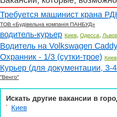
Вакансии, которые, возможно
Требуется машинист крана РД
ТОВ «Будівельна компанія ПАНБУД»
водитель-курьер
,
,
Киев
Одесса
Льво
Водитель на Volkswagen Cadd
Охранник - 1/3 (сутки-трое)
Киев
Курьер (для документации, 3-4
"Венго"
Искать другие вакансии в горо
Киев