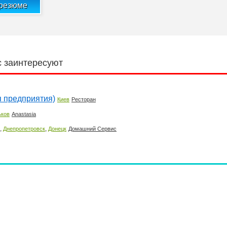
 резюме
с заинтересуют
я предприятия)
Киев
Ресторан
ьков
Anastasia
,
,
Днепропетровск
Донецк
Домашний Сервис