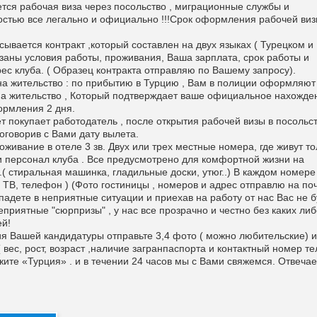
тся рабочая виза через посольство , миграционные службы и
остью все легально и официально !!!Срок оформления рабочей ви
сывается контракт ,который составлен на двух языках ( Турецком и
азаны условия работы, проживания, Ваша зарплата, срок работы и
ес клуба. ( Образец контракта отправляю по Вашему запросу).
а жительство : по прибытию в Турцию , Вам в полиции оформляют
а жительство , Который подтверждает ваше официальное нахожде
ормления 2 дня.
т покупает работодатель , после открытия рабочей визы в посольст
оговорив с Вами дату вылета.
живание в отеле 3 зв. Двух или трех местные номера, где живут то
 и персонал клуба . Все предусмотрено для комфортной жизни на
.( стиральная машинка, гладильные доски, утюг..) В каждом номере
 ТВ, телефон ) (Фото гостиницы , номеров и адрес отправлю на поч
падете в неприятные ситуации и приехав на работу от нас Вас не б
еприятные "сюрпризы" , у нас все прозрачно и честно без каких ли
й!
я Вашей кандидатуры отправьте 3,4 фото ( можно любительские) и
 вес, рост, возраст ,наличие загранпаспорта и контактный номер тел
жите «Турция» . и в течении 24 часов мы с Вами свяжемся. Отвеча