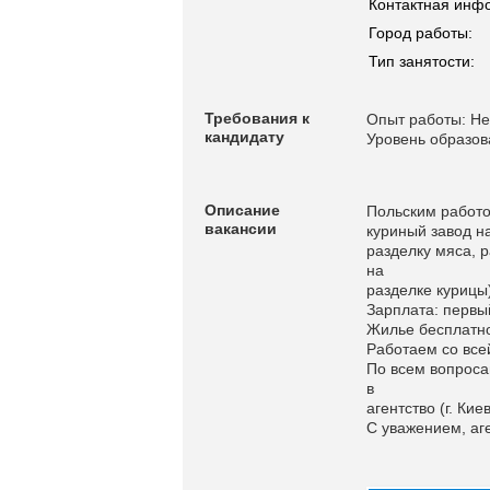
Контактная инф
Город работы:
Тип занятости:
Требования к
Опыт работы: Не
кандидату
Уровень образов
Описание
Польским работо
вакансии
куриный завод н
разделку мяса, 
на
разделке курицы)
Зарплата: первый
Жилье бесплатно
Работаем со все
По всем вопроса
в
агентство (г. Кие
С уважением, аг