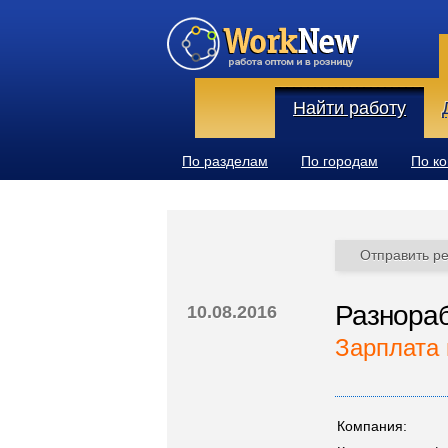
Найти работу
По разделам
По городам
По к
Отправить р
Разнораб
10.08.2016
Зарплата 
Компания: