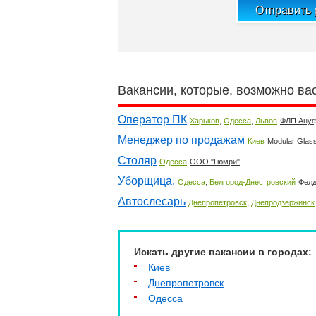
Отправить
Вакансии, которые, возможно ва
Оператор ПК
,
,
Харьков
Одесса
Львов
ФЛП Ану
Менеджер по продажам
Киев
Modular Glas
Столяр
Одесса
ООО "Гюмри"
Уборщица.
,
Одесса
Белгород-Днестровский
Фел
Автослесарь
,
Днепропетровск
Днепродзержинск
Искать другие вакансии в городах:
Киев
Днепропетровск
Одесса