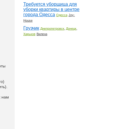
Требуется уборщица для
уборки квартиры в центре
города Одесса
Одесса
Joy-
House
Грузчик
,
,
Днепропетровск
Донецк
Харьков
Вилена
оты
го)
ть).
к нам