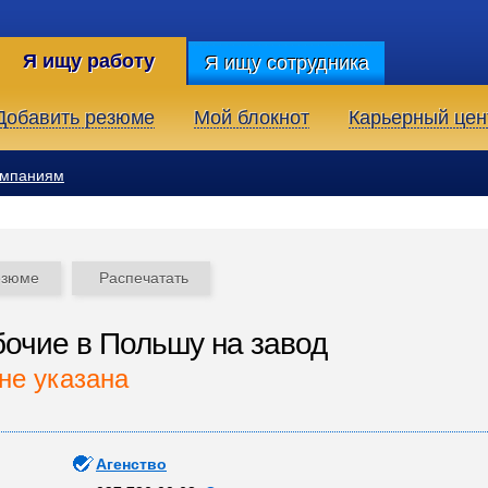
Я ищу работу
Я ищу сотрудника
Добавить резюме
Мой блокнот
Карьерный цен
омпаниям
езюме
Распечатать
очие в Польшу на завод
не указана
Агенство