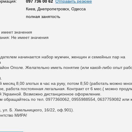
ормация:
097 736 00 62
Отправить резюме
Киев, Днепропетровск, Одесса
полная занятость
 имеет значения
ания: Не имеет значения
дателем начинается набор мужчин, женщин и семейных пар на
а
район Ополе. Желательно иметь понятие (или какой-либо опыт раб
.
 месяц 8,00 злотых в час на руку, потом 8,50 (работать можно мно
е, работа постоянная легальная. Контракт от 6 мес.( можно продли
й Украиной. Возможно дистанционное оформление.
м обращайтесь по тел. 0977360062, 0955988554, 0637759082 или 
в, ул. Б. Хмельницкого, 16/22, оф.901).
ентство МИРА!