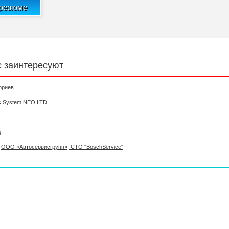
 резюме
с заинтересуют
фриев
s System NEO LTD
д
ООО «Автосервисгрупп», СТО "BoschService"