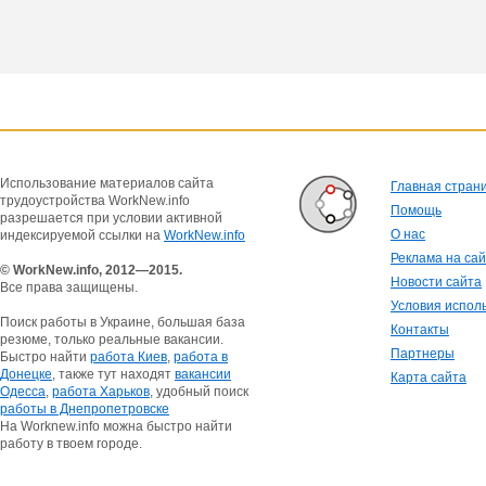
Использование материалов сайта
Главная стран
трудоустройства WorkNew.info
Помощь
разрешается при условии активной
О нас
индексируемой ссылки на
WorkNew.info
Реклама на са
© WorkNew.info, 2012—2015.
Новости сайта
Все права защищены.
Условия испол
Поиск работы в Украине, большая база
Контакты
резюме, только реальные вакансии.
Партнеры
Быстро найти
работа Киев
,
работа в
Донецке
, также тут находят
вакансии
Карта сайта
Одесса
,
работа Харьков
, удобный поиск
работы в Днепропетровске
На Worknew.info можна быстро найти
работу в твоем городе.