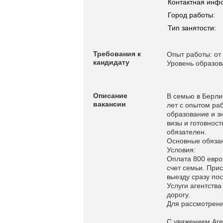
Контактная инф
Город работы:
Тип занятости:
Требования к
Опыт работы: от 
кандидату
Уровень образов
Описание
В семью в Берли
вакансии
лет с опытом ра
образование и з
визы и готовност
обязателен.
Основные обязанн
Условия:
Оплата 800 евро
счет семьи. Прис
выезду сразу по
Услуги агентств
дорогу.
Для рассмотрени
С уважением Аге