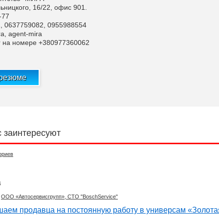
льницкого, 16/22, офис 901.
-77
, 0637759082, 0955988554
a, agent-mira
r на номере +380977360062
 резюме
с заинтересуют
фриев
д
ООО «Автосервисгрупп», СТО "BoschService"
ашаем продавца на постоянную работу в универсам «Золота