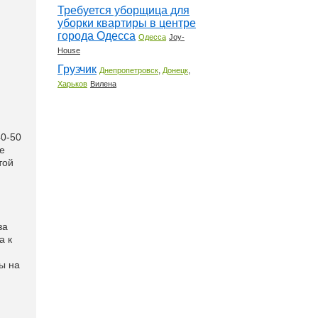
Требуется уборщица для
уборки квартиры в центре
города Одесса
Одесса
Joy-
House
Грузчик
,
,
Днепропетровск
Донецк
Харьков
Вилена
40-50
е
той
за
а к
ы на