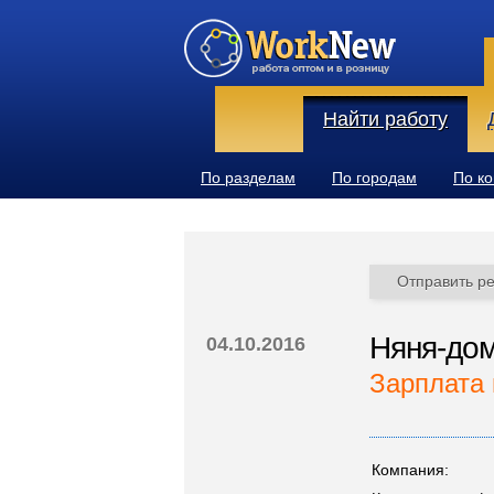
Найти работу
По разделам
По городам
По к
Отправить р
Няня-дом
04.10.2016
Зарплата 
Компания: