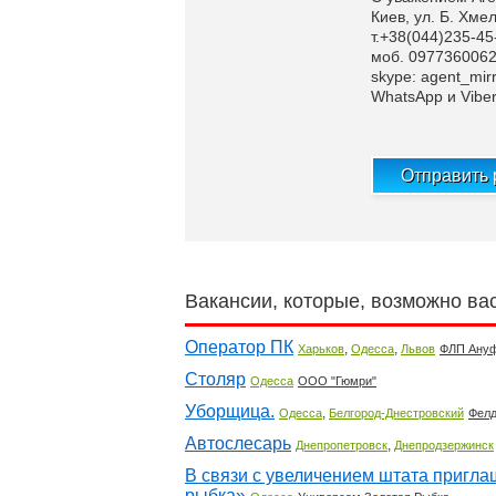
Киев, ул. Б. Хме
т.+38(044)235-45
моб. 0977360062
skype: agent_mirr
WhatsApp и Vibe
Отправить
Вакансии, которые, возможно ва
Оператор ПК
,
,
Харьков
Одесса
Львов
ФЛП Ану
Столяр
Одесса
ООО "Гюмри"
Уборщица.
,
Одесса
Белгород-Днестровский
Фел
Автослесарь
,
Днепропетровск
Днепродзержинск
В связи с увеличением штата пригл
рыбка»