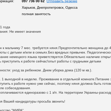
ормация:
097 736 00 62
Отправить резюме
Харьков, Днепропетровск, Одесса
полная занятость
1 года
ания: Не имеет значения
н к мальчику 7 мес. требуется няня.Предпочтительно женщина до 
боты с детьми и/или в семьях.Без вредных привычек. Педагогическо
нание немецкого языка приветствуется.Обязательно наличие откры
ь приступить к работе сейчас!опыт работы с грудными детьми
ости: уход за ребенком. Днем уборка дома (120 м кв.).
. 1 выходной в неделю. Проживание в отдельной комнате.Питание 
тупить к работе нужно уже сейчас, поэтому няня должна быть готов
сле собеседования.
а оплачиваются единоразово с 1 з/п. На территории Украины-расход
я Вашей кандидатуры просьба звонить!
нтство "МИРА"