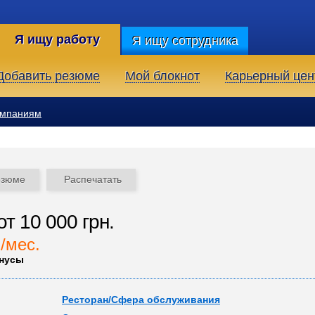
Я ищу работу
Я ищу сотрудника
Добавить резюме
Мой блокнот
Карьерный цен
омпаниям
езюме
Распечатать
т 10 000 грн.
./мес.
онусы
Ресторан/Сфера обслуживания