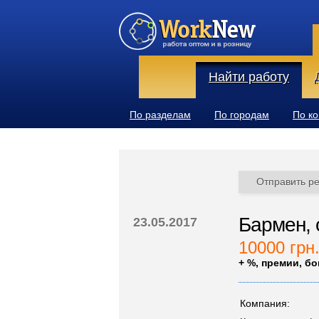
Найти работу
По разделам
По городам
По к
Отправить р
Бармен, о
23.05.2017
10000 грн
+ %, премии, б
Компания: