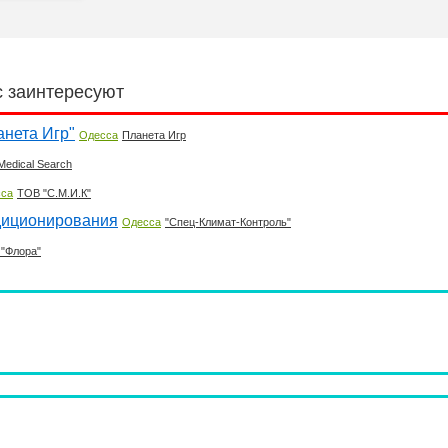
с заинтересуют
анета Игр"
Одесса
Планета Игр
Medical Search
са
ТОВ "С.М.И.К"
диционирования
Одесса
"Спец-Климат-Контроль"
 "Флора"