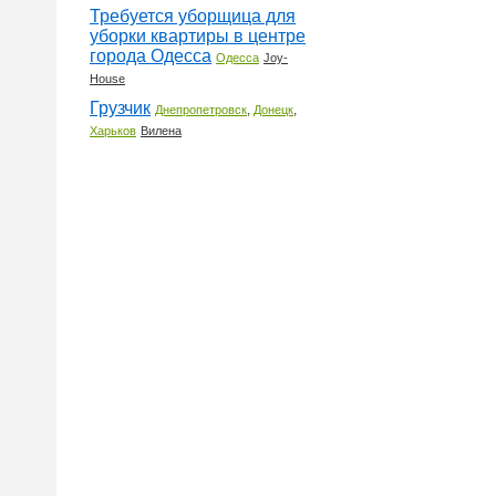
Требуется уборщица для
уборки квартиры в центре
города Одесса
Одесса
Joy-
House
Грузчик
,
,
Днепропетровск
Донецк
Харьков
Вилена