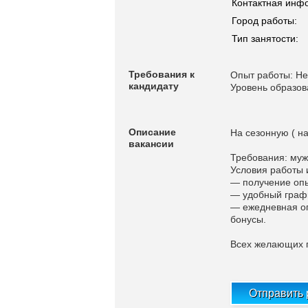
Контактная инф
Город работы:
Тип занятости:
Требования к
Опыт работы: Не
кандидату
Уровень образов
Описание
На сезонную ( н
вакансии
Требования: муж.
Условия работы 
— получение опы
— удобный графи
— ежедневная оп
бонусы.
Всех желающих п
Отправить